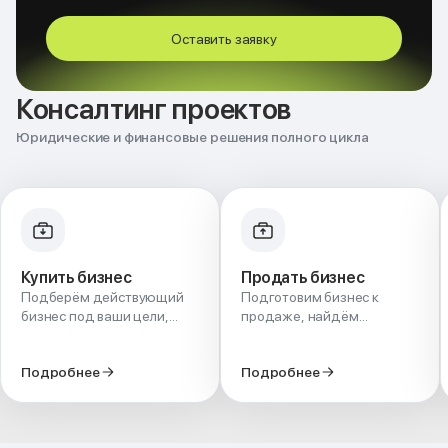
Оставить заявку
Консалтинг проектов
Юридические и финансовые решения полного цикла
Купить бизнес
Продать бизнес
Подберём действующий
Подготовим бизнес к
бизнес под ваши цели,
продаже, найдём
проверим его на рисках и
покупателя и проведём
безопасно проведём
сделку - с правильной
Подробнее
Подробнее
сделку - от поиска до
оценкой и защитой ваших
передачи.
интересов.