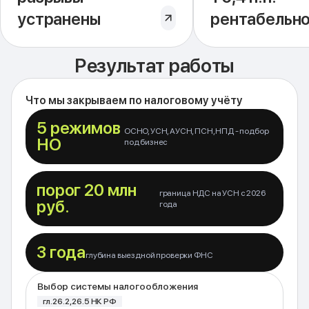
устранены
рентабельн
Результат работы
Что мы закрываем по налоговому учёту
5 режимов
ОСНО, УСН, АУСН, ПСН, НПД - подбор
НО
под бизнес
порог 20 млн
граница НДС на УСН с 2026
руб.
года
3 года
глубина выездной проверки ФНС
Выбор системы налогообложения
гл. 26.2, 26.5 НК РФ