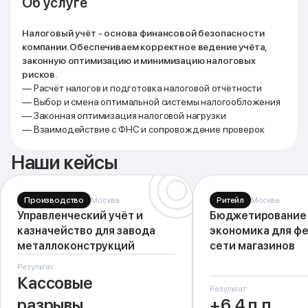
Об услуге
Налоговый учёт - основа финансовой безопасности
компании. Обеспечиваем корректное ведение учёта,
законную оптимизацию и минимизацию налоговых
рисков.
— Расчёт налогов и подготовка налоговой отчётности
— Выбор и смена оптимальной системы налогообложения
— Законная оптимизация налоговой нагрузки
— Взаимодействие с ФНС и сопровождение проверок
Наши кейсы
Производство
Москва
Ритейл
Москва
Управленческий учёт и
Бюджетирование 
казначейство для завода
экономика для ф
металлоконструкций
сети магазинов
Результат
Кассовые
Результат
разрывы
+6,4 п.п.