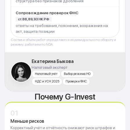
структура без признаков дробления
Сопровождение проверок ФНС
ст. 88, 89, 93 НК РФ
ответы на требования, пояснения, возражения на
акт, защита позиции
Состав и объём работ определяются индивидуально по обороту и
режиму; работаем по NDA.
Екатерина Быкова
Налоговый эксперт
Налоговый учёт
Выбор режима НО
НДС и УСН 2025
Проверки ФНС
Почему G-Invest
01
Меньше рисков
Корректный учёт и отчётность снижают риск штрафов и