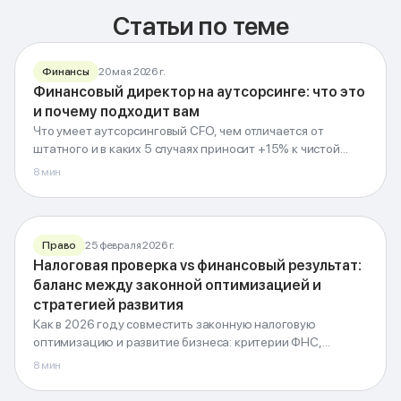
Статьи по теме
Финансы
20 мая 2026 г.
₽
Финансовый директор на аутсорсинге: что это
CFO
и почему подходит вам
на аутсорсинге
Что умеет аутсорсинговый CFO, чем отличается от
Финансовая система без штатного директора
штатного и в каких 5 случаях приносит +15% к чистой
прибыли.
8
мин
G-Invest · Блог
Право
25 февраля 2026 г.
Налоговая проверка vs финансовый результат:
Налоги и
баланс между законной оптимизацией и
финрезультат
стратегией развития
Баланс оптимизации и безопасности · 2026
Как в 2026 году совместить законную налоговую
оптимизацию и развитие бизнеса: критерии ФНС,
G-Invest · Блог
безопасные инструменты, учётная политика.
8
мин