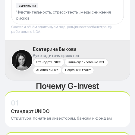
сценарии
Чувствительность, стресс-тесты, меры снижения
рисков
Состав и объём адаптируем под цель (инвестор/банк/грант);
работаем по NDA.
Екатерина Быкова
Руководитель проектов
Стандарт UNIDO
Финмоделирование DCF
Анализ рынка
Под банк и грант
Почему G-Invest
01
Стандарт UNIDO
Структура, понятная инвесторам, банкам и фондам.