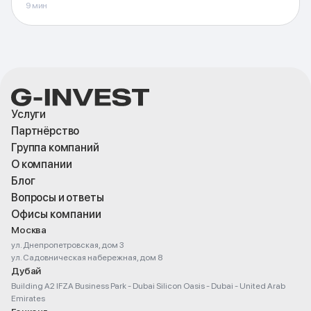
учёту капзатрат.
9
мин
Услуги
Партнёрство
Группа компаний
О компании
Блог
Вопросы и ответы
Офисы компании
Москва
ул. Днепропетровская, дом 3
ул. Садовническая набережная, дом 8
Дубай
Building A2 IFZA Business Park - Dubai Silicon Oasis - Dubai - United Arab
Emirates