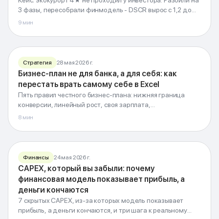
Кейс: экокурорт 4★ не проходил у инвестора. Разбили на
Экокурорт
3 фазы, пересобрали финмодель - DSCR вырос с 1,2 до
4
звезды
1,94, NPV вышел в плюс.
9
мин
Фазная реализация · CAPEX · NPV · DSCR
G-Invest · Блог
Стратегия
28 мая 2026 г.
Бизнес-план
Бизнес-план не для банка, а для себя: как
для себя
перестать врать самому себе в Excel
Честные цифры вместо вдохновляющих таблиц
Пять правил честного бизнес-плана: нижняя граница
конверсии, линейный рост, своя зарплата,
непредвиденные 15-20% и пессимистичный сценарий.
8
мин
G-Invest · Блог
Финансы
24 мая 2026 г.
CAPEX, который вы забыли: почему
ФИНАНСОВАЯ МОДЕЛЬ
CAPEX,
финансовая модель показывает прибыль, а
который вы
забыли
деньги кончаются
7 скрытых CAPEX, из-за которых модель показывает
прибыль, а деньги кончаются, и три шага к реальному
Прибыль на бумаге - пустой счёт в реальности
G-Invest · Блог