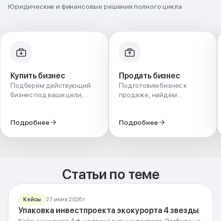
Юридические и финансовые решения полного цикла
Купить бизнес
Продать бизнес
Подберём действующий
Подготовим бизнес к
бизнес под ваши цели,
продаже, найдём
проверим его на рисках и
покупателя и проведём
безопасно проведём
сделку - с правильной
Подробнее
Подробнее
сделку - от поиска до
оценкой и защитой ваших
передачи.
интересов.
Статьи по теме
Кейсы
27 июня 2026 г.
Упаковка инвестпроекта экокурорта 4 звезды
КЕЙС · ИНВЕСТУПАКОВКА