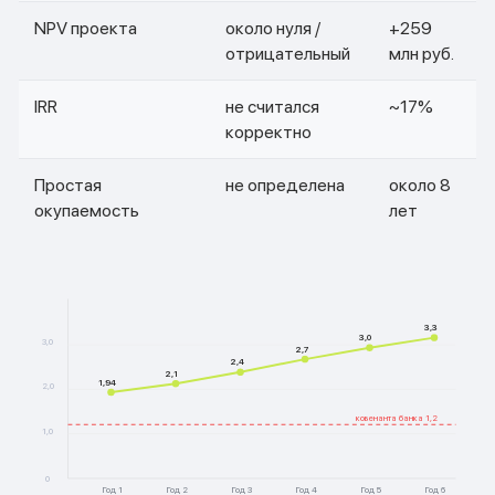
NPV проекта
около нуля /
+259
отрицательный
млн руб.
IRR
не считался
~17%
корректно
Простая
не определена
около 8
окупаемость
лет
3,3
3,0
3,0
2,7
2,4
2,1
1,94
2,0
ковенанта банка 1,2
1,0
0
Год 1
Год 2
Год 3
Год 4
Год 5
Год 6