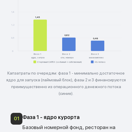
1,8
1,45
1,2
0,62
0,6
0,48
0
Фаза 1
Фаза 2
Фаза 3
ядро, запуск
спа, номера
аквакомплекс
Стартовый CAPEX (заёмный + собственный)
Из потока
Капзатраты по очередям: фаза 1 - минимально достаточное
ядро для запуска (лаймовый блок), фазы 2 и 3 финансируются
преимущественно из операционного денежного потока
(синие).
Фаза 1 - ядро курорта
01
Базовый номерной фонд, ресторан на