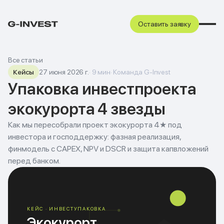
Оставить заявку
Все статьи
Кейсы
27 июня 2026 г.
·
9
мин
·
Команда G-Invest
Упаковка инвестпроекта
экокурорта 4 звезды
Как мы пересобрали проект экокурорта 4★ под
инвестора и господдержку: фазная реализация,
финмодель с CAPEX, NPV и DSCR и защита капвложений
перед банком.
КЕЙС · ИНВЕСТУПАКОВКА
Экокурорт