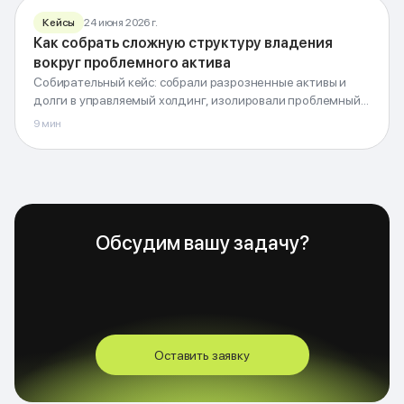
Кейсы
24 июня 2026 г.
Как собрать сложную структуру владения
Структура владения
вокруг проблемного актива
вокруг проблемного актива
Собирательный кейс: собрали разрозненные активы и
Холдинг, изоляция рисков и понятный контур ответственности
долги в управляемый холдинг, изолировали проблемный
актив и развязали перекрёстные обязательства.
9
мин
G-Invest · Блог
Обсудим вашу задачу?
Оставить заявку