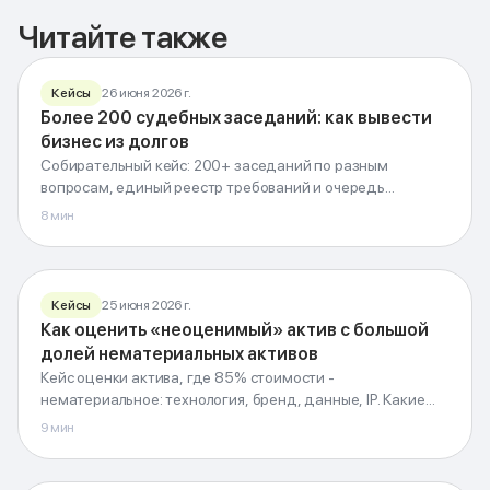
Читайте также
Кейсы
26 июня 2026 г.
Более 200 судебных заседаний: как вывести
бизнес из долгов
200+ заседаний:
Собирательный кейс: 200+ заседаний по разным
бизнес без долгов
вопросам, единый реестр требований и очередь
Как стратегия судебных процессов снимает долговую нагрузку
процессов вывели компанию из долговой нагрузки.
8
мин
G-Invest · Блог
Кейсы
25 июня 2026 г.
Как оценить «неоценимый» актив с большой
КЕЙС · ОЦЕНКА АКТИВА
долей нематериальных активов
85%
Оценить
нематериальное
Кейс оценки актива, где 85% стоимости -
«неоценимое»
нематериальное: технология, бренд, данные, IP. Какие
Технология, бренд, данные и IP вместо станков
подходы применили и как защитили цену в сделке.
9
мин
G-Invest · Блог