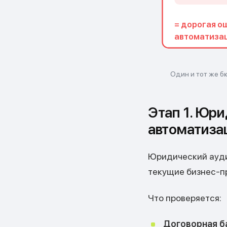
= дорогая о
автоматиза
Один и тот же б
Этап 1. Юри
автоматиза
Юридический аудит
текущие бизнес-п
Что проверяется:
Договорная б