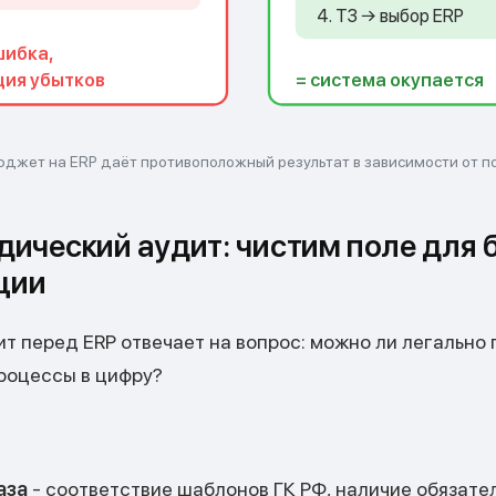
4. ТЗ → выбор ERP
шибка,
ция убытков
= система окупается
юджет на ERP даёт противоположный результат в зависимости от п
дический аудит: чистим поле для
ции
 перед ERP отвечает на вопрос: можно ли легально
роцессы в цифру?
аза
- соответствие шаблонов ГК РФ, наличие обязате