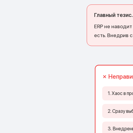
Главный тезис.
ERP не наводит
есть. Внедрив 
✗ Неправи
1. Хаос в п
2. Сразу вы
3. Внедрен