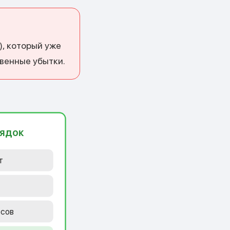
), который уже
твенные убытки.
рядок
т
ссов