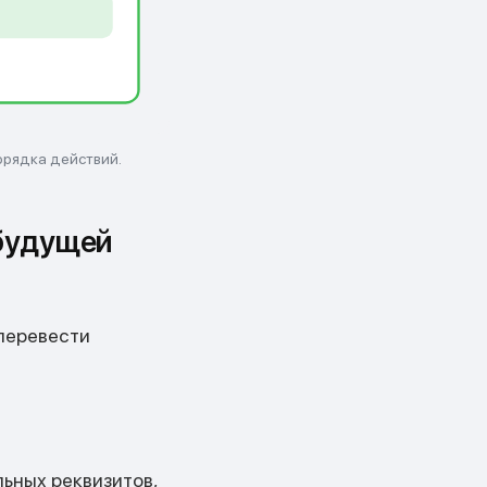
орядка действий.
 будущей
 перевести
льных реквизитов,