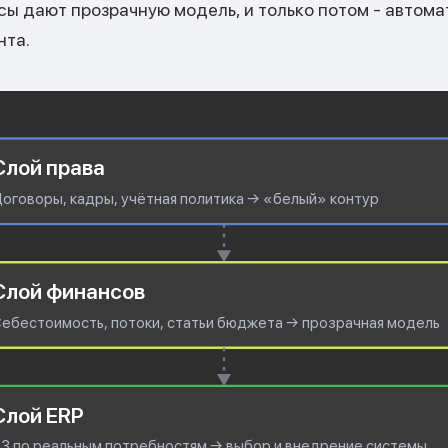
сы дают прозрачную модель, и только потом - автома
нта.
Слой права
оговоры, кадры, учётная политика → «белый» контур
Слой финансов
ебестоимость, потоки, статьи бюджета → прозрачная модель
Слой ERP
З по реальным потребностям → выбор и внедрение системы