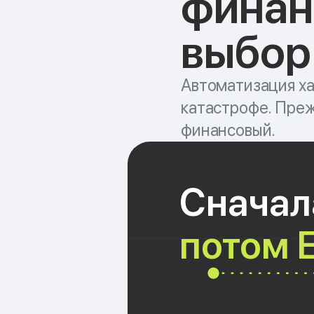
финан
выбор
Автоматизация ха
катастрофе. Преж
финансовый.
Сначал
потом 