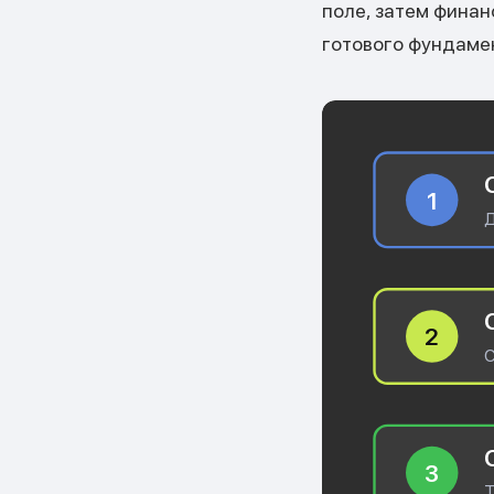
поле, затем финан
готового фундаме
1
Д
2
С
3
Т