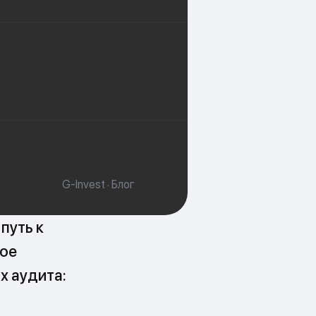
G-Invest · Блог
путь к
ное
х аудита: