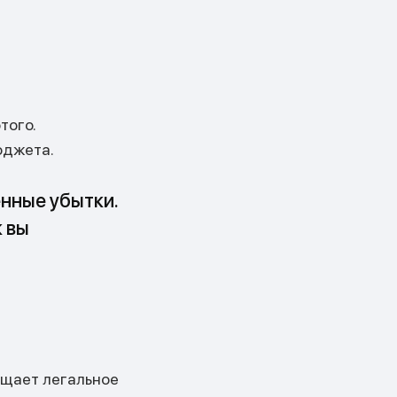
того.
юджета.
енные убытки.
к вы
ищает легальное