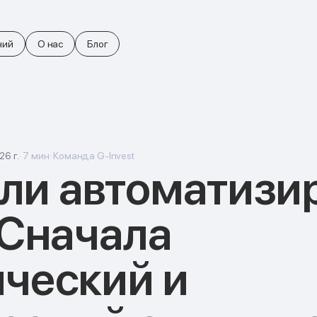
ний
О нас
Блог
26 г.
·
7
мин
·
Команда G-Invest
 ли автоматизи
 Сначала
ческий и