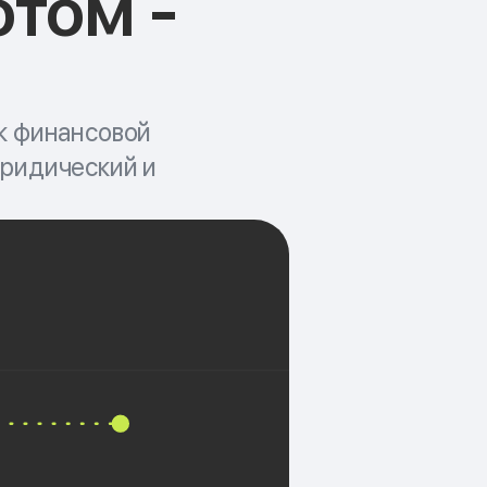
отом -
 к финансовой
юридический и