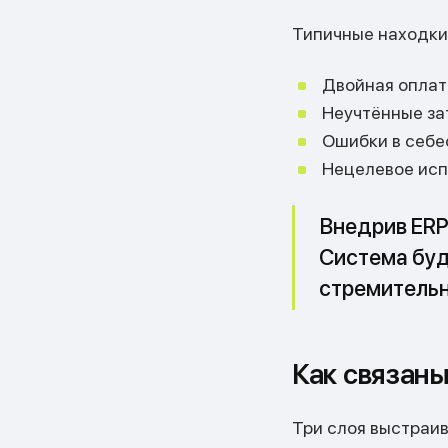
Типичные находки
Двойная оплат
Неучтённые зат
Ошибки в себес
Нецелевое испо
Внедрив ERP
Система буд
стремительн
Как связаны
Три слоя выстраи