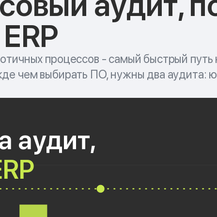
совый аудит, п
 ERP
отичных процессов - самый быстрый путь
де чем выбирать ПО, нужны два аудита: 
а аудит,
ERP